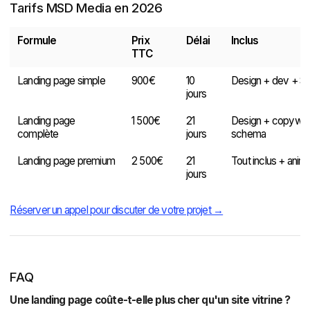
Tarifs MSD Media en 2026
Formule
Prix
Délai
Inclus
TTC
Landing page simple
900€
10
Design + dev + S
jours
Landing page
1 500€
21
Design + copywrit
complète
jours
schema
Landing page premium
2 500€
21
Tout inclus + anim
jours
Réserver un appel pour discuter de votre projet →
FAQ
Une landing page coûte-t-elle plus cher qu'un site vitrine ?