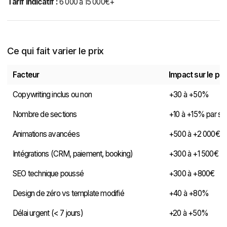
Tarif indicatif :
6 000 à 15 000€+
Ce qui fait varier le prix
Facteur
Impact sur le pri
Copywriting inclus ou non
+30 à +50%
Nombre de sections
+10 à +15% par se
Animations avancées
+500 à +2 000€
Intégrations (CRM, paiement, booking)
+300 à +1 500€ par
SEO technique poussé
+300 à +800€
Design de zéro vs template modifié
+40 à +80%
Délai urgent (< 7 jours)
+20 à +50%