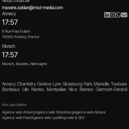
Nous contacter
maxens.soldan@msd-media.com
Annecy
17:57
6 Rue Paul Guiton
74000 Annecy, France
Munich
17:57
Munich, Bavière, Allemagne
Annecy
Chambéry
Genève
Lyon
Strasbourg
Paris
Marseille
Toulouse
Bordeaux
Lille
Nantes
Montpellier
Nice
Rennes
Clermont-Ferrand
Nos spécialités
Agence web Annecy
Agence web Strasbourg
Agence web Alsace
Agence web Paris
Agence web Lyon
Blog web & SEO