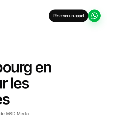
Réserver un appel
bourg en
r les
es
 de MSD Media