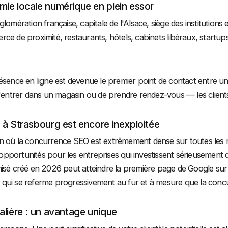
ie locale numérique en plein essor
lomération française, capitale de l'Alsace, siège des institution
ce de proximité, restaurants, hôtels, cabinets libéraux, startups,
ésence en ligne est devenue le premier point de contact entre une
 d'entrer dans un magasin ou de prendre rendez-vous — les clien
 à Strasbourg est encore inexploitée
n où la concurrence SEO est extrêmement dense sur toutes les 
pportunités pour les entreprises qui investissent sérieusement 
misé créé en 2026 peut atteindre la première page de Google su
qui se referme progressivement au fur et à mesure que la concu
alière : un avantage unique