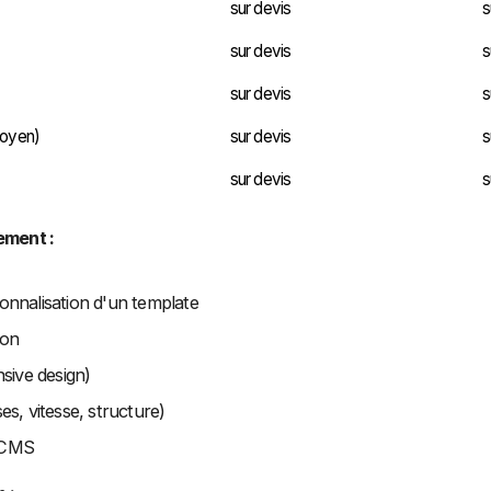
sur devis
s
sur devis
s
sur devis
s
moyen)
sur devis
s
sur devis
s
ement :
nnalisation d'un template
ion
sive design)
s, vitesse, structure)
u CMS