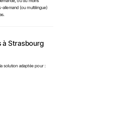
 allemande, ou du moins
-allemand (ou multilingue)
as.
s à Strasbourg
la solution adaptée pour :