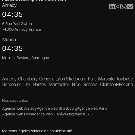
Annecy
04:35
6 Rue Paul Guiton
74000 Annecy, France
Munich
04:35
Munich, Bavière, Allemagne
Annecy
Chambéry
Genève
Lyon
Strasbourg
Paris
Marseille
Toulouse
Bordeaux
Lille
Nantes
Montpellier
Nice
Rennes
Clermont-Ferrand
Nos spécialités
Agence web Annecy
Agence web Strasbourg
Agence web Paris
Agence web Lyon
Agence web Genève
Blog web & SEO
Mentions légales
Politique de confidentialité