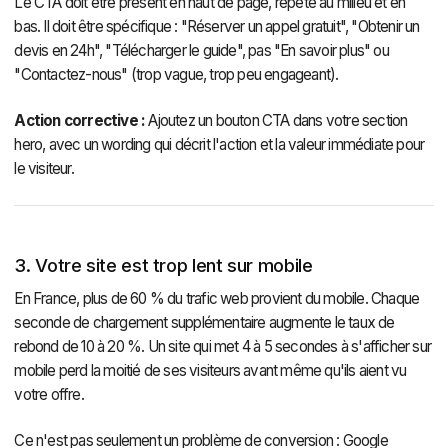
Le CTA doit être présent en haut de page, répété au milieu et en
bas. Il doit être spécifique : "Réserver un appel gratuit", "Obtenir un
devis en 24h", "Télécharger le guide", pas "En savoir plus" ou
"Contactez-nous" (trop vague, trop peu engageant).
Action corrective :
Ajoutez un bouton CTA dans votre section
hero, avec un wording qui décrit l'action et la valeur immédiate pour
le visiteur.
3. Votre site est trop lent sur mobile
En France, plus de 60 % du trafic web provient du mobile. Chaque
seconde de chargement supplémentaire augmente le taux de
rebond de 10 à 20 %. Un site qui met 4 à 5 secondes à s'afficher sur
mobile perd la moitié de ses visiteurs avant même qu'ils aient vu
votre offre.
Ce n'est pas seulement un problème de conversion : Google