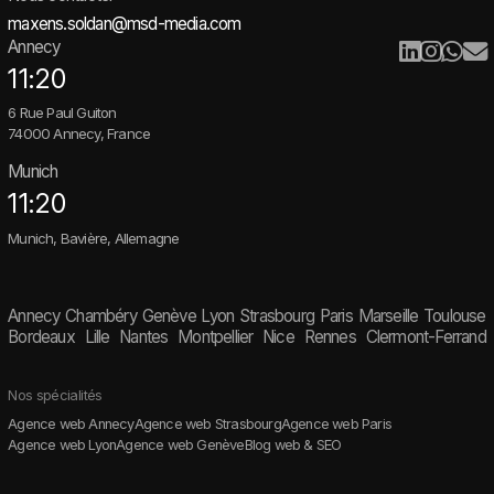
maxens.soldan@msd-media.com
Annecy
11:20
6 Rue Paul Guiton
74000 Annecy, France
Munich
11:20
Munich, Bavière, Allemagne
Annecy
Chambéry
Genève
Lyon
Strasbourg
Paris
Marseille
Toulouse
Bordeaux
Lille
Nantes
Montpellier
Nice
Rennes
Clermont-Ferrand
Nos spécialités
Agence web Annecy
Agence web Strasbourg
Agence web Paris
Agence web Lyon
Agence web Genève
Blog web & SEO