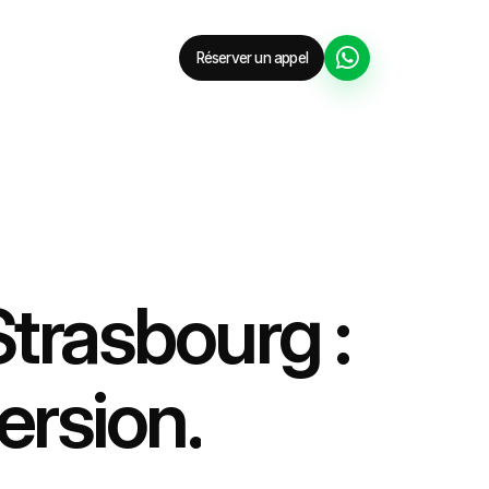
Réserver un appel
Strasbourg :
version.