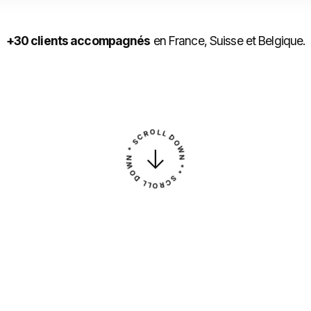
+30 clients accompagnés
en France, Suisse et Belgique.
* SCROLL DOWN * SCROLL DOWN *
↓