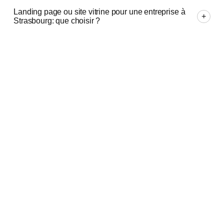
Landing page ou site vitrine pour une entreprise à
+
Strasbourg: que choisir ?
Puis-je modifier mon site internet moi-même après
+
livraison ?
Faites-vous aussi la refonte de sites web à
+
Strasbourg ?
Pourquoi les entreprises d'Strasbourg
+
recommandent MSD Media ?